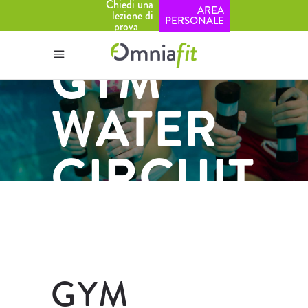
Chiedi una
AREA
lezione di
PERSONALE
prova
GYM
WATER
CIRCUIT
GYM