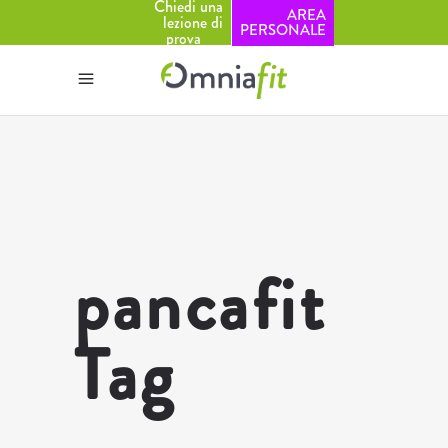
Chiedi una
AREA
lezione di
PERSONALE
prova
pancafit
Tag