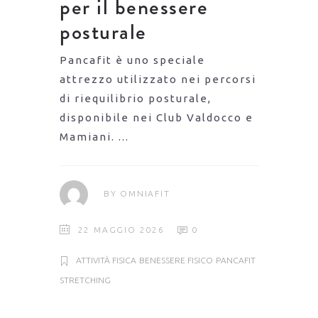
per il benessere
posturale
Pancafit è uno speciale
attrezzo utilizzato nei percorsi
di riequilibrio posturale,
disponibile nei Club Valdocco e
Mamiani.
BY
OMNIAFIT
22 MAGGIO 2026
0
ATTIVITÀ FISICA
BENESSERE FISICO
PANCAFIT
STRETCHING