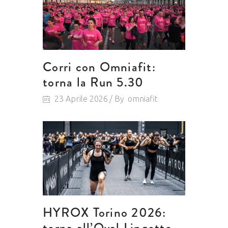
Corri con Omniafit:
torna la Run 5.30
23 Aprile 2026
By
omniafit
HYROX Torino 2026:
torna all’Oval Lingotto.