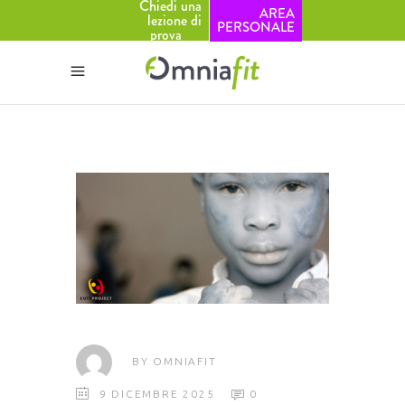
Chiedi una
AREA
lezione di
PERSONALE
prova
BY
OMNIAFIT
9 DICEMBRE 2025
0