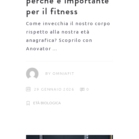
perché è importante
per il fitness
Come invecchia il nostro corpo
rispetto alla nostra età
anagrafica? Scoprilo con
Anovator
BY
OMNIAFIT
29 GENNAIO 2026
0
ETÀ BIOLOGICA