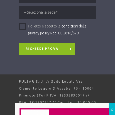
Ho letto e accetto le
condizioni della
privacy policy Reg. UE 2016/679
RICHIEDI PROVA
PULSAR S.r.l. // Sede Legale Via
Clemente Lequio D'Assaba, 76 - 10064
Pinerolo (To) P.IVA: 12535830017 //
REA: TO1297337 // Cap. Soc. 10.000,00
//
Privacy Policy
////
Cookie Policy