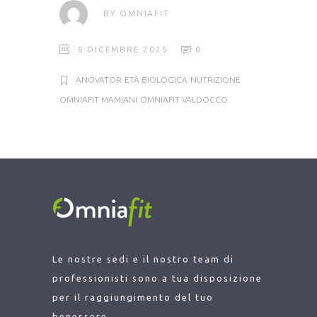
BY
OMNIAFIT
8 DICEMBRE 2025
0
ANOVATOR
ETÀ BIOLOGICA
NUTRIZIONE
OMNIAFIT MAMIANI
OMNIAFIT VALDOCCO
Le nostre sedi e il nostro team di
professionisti sono a tua disposizione
per il raggiungimento del tuo
benessere.