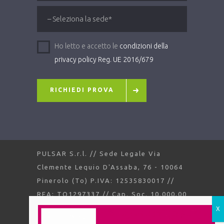
Ho letto e accetto le
condizioni della
privacy policy Reg. UE 2016/679
RICHIEDI PROVA
PULSAR S.r.l. // Sede Legale Via
Clemente Lequio D'Assaba, 76 - 10064
Pinerolo (To) P.IVA: 12535830017 //
REA: TO1297337 // Cap. Soc. 10.000,00
//
Privacy Policy
////
Cookie Policy
Design by
Involucra