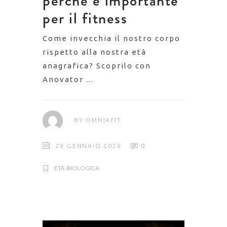
perché è importante
per il fitness
Come invecchia il nostro corpo
rispetto alla nostra età
anagrafica? Scoprilo con
Anovator
BY
OMNIAFIT
29 GENNAIO 2026
0
ETÀ BIOLOGICA