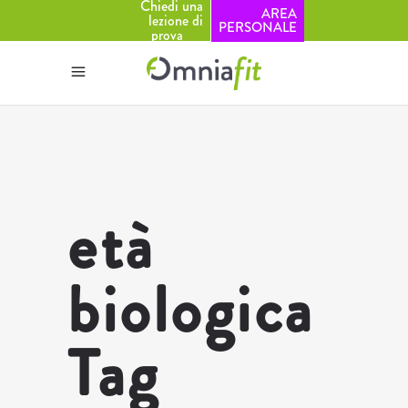
Chiedi una
AREA
lezione di
PERSONALE
prova
età
biologica
Tag