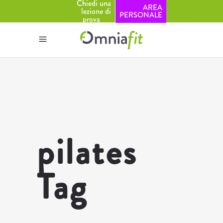
Chiedi una
AREA
lezione di
PERSONALE
prova
pilates
Tag