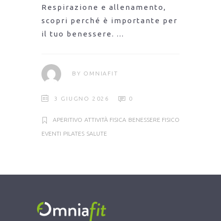
Respirazione e allenamento,
scopri perché è importante per
il tuo benessere.
BY
OMNIAFIT
3 GIUGNO 2026
0
APERITIVO
ATTIVITÀ FISICA
BENESSERE FISICO
EVENTI
PILATES
SALUTE